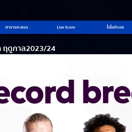
ตารางคะแนน
Live Score
ไฮไลท์บอล
์ลีก ฤดูกาล2023/24