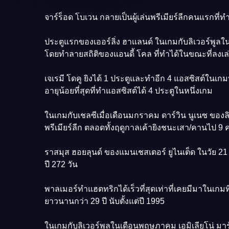
จาร์ร็อด โบเวน กลายเป็นผู้เล่นพรีเมียร์ลีกคนแรกที่
ประตูแรกของเออร์ลิ่ง ฮาแลนด์ ในเกมกับลิเวอร์พูลในเด
โดยทำลายสถิติของแอนดี้ โคล ที่ทำได้ในขณะที่ลงเล
เจเรมี โดคู ยิงได้ 1 ประตูและทำอีก 4 แอสซิสต์ในเกมท
อายุน้อยที่สุดที่ทำแอสซิสต์ได้ 4 ประตูในหนึ่งเกม
ในเกมกับเชลซีเมื่อเดือนมกราคม ดาร์วิน นูเนซ ของลิเ
พรีเมียร์ลีก ตลอดทั้งฤดูกาลเค้ายิงชนะเสา/คานไป 9 คร
ราสมุส ฮอยลุนด์ ของแมนเชสเตอร์ ยูไนเต็ด ในวัย 21 ปี
ปี 272 วัน
พาลเมอร์ทำแฮตทริกได้เร็วที่สุดเท่าที่เคยมีมาในเกม
ยาวนานกว่า 29 ปี นับตั้งแต่ปี 1995
ในเกมกับลิเวอร์พูลในเดือนพฤษภาคม เอมิเลียโน่ มาร์ติ