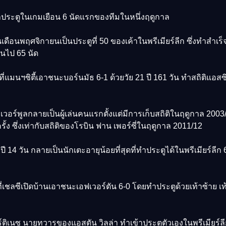
ทำประตูในเกมเยือน 6 ​​นัดแรกของทีมในหนึ่งฤดูกาล
ือนพฤศจิกายนเป็นประตูที่ 50 ของเค้าในพรีเมียร์ลีก ซึ่งทำสำเร็จจ
่นไป 65 นัด
ี่แมนฯซิตี้เอาชนะบอร์นมัธ 6-1 ด้วยวัย 21 ปี 161 วัน ทำสถิติแอสซิส
วอร์พูลกลายเป็นผู้เล่นคนแรกตั้งแต่มีการเก็บสถิติในฤดูกาล 2003/
ั้ง ซึ่งเท่ากับสถิติของโรบิน ฟาน เพอร์ซี่ในฤดูกาล 2011/12
 14 วัน กลายเป็นนักเตะอายุน้อยที่สุดที่ทำประตูได้ในพรีเมียร์ลีก 
ที่เชลซีเปิดบ้านเอาชนะเอฟเวอร์ตัน 6-0 โดยทำประตูด้วยเท้าซ้าย 
เนซ นายทวารของแอสตัน วิลล่า ทำเข้าประตูตัวเองในพรีเมียร์ลีกครั้