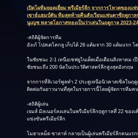
เปิดโผทีมยอดเยี่ยม พรีเมียร์ลีก จากการโหวตของแ
เซาธ์แฮมป์ตัน ทีมสุดท้ายคืนสังเวียนแฟนตาซีฤดูกาล
นูเญซ พลาดโอกาสทองเป็นว่าเล่นในฤดูกาล 2023-2
-สถิติผู้จัดการทีม
อังเก้ โปสเตโคกลู เก็บได้ 26 แต้มจาก 30 แต้มแรก โ
ในชัยชนะ 2-1 เหนือเชฟยูไนเต็ดเมื่อเดือนสิงหาคม เป๊ป กว
ชัยชนะถึง 200 นัดในประวัติศาสตร์ลีกสูงสุดอังกฤษ
จากการที่ลิเวอร์พูลทำ 2 ประตูเหนือนิวคาสเซิ่ลในฤดูกา
ติดต่อกันยาวนานที่สุดในรายการนี้โดยผู้จัดการทีมคน
-สถิติผู้เล่น
เจมส์ มิลเนอร์ลงเล่นในพรีเมียร์ลีกฤดูกาลที่ 22 ของเค้
แข่งขันพรีเมียร์ลีก
โมฮาเหม็ด ซาลาห์ กลายเป็นผู้เล่นพรีเมียร์ลีกคนแรกที