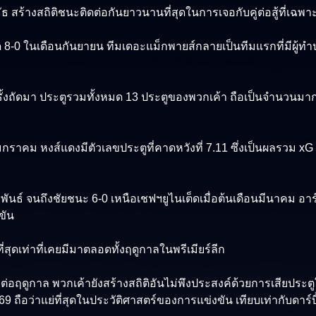
นมัธ สร้างสถิติชนะติดต่อกันยาวนานที่สุดในการเจอกับคู่ต่อสู้ที่เฉพ
็ด 8-0 ในเดือนกันยายน ทีมเดอะแม็กพายส์กลายเป็นทีมแรกที่มีผู้ทำ
้งถัดมา ประตูรวมทั้งหมด 13 ประตูของพวกเค้า ถือเป็นจำนวนมากที
มกราคม หงส์แดงมีตัวเลขประตูที่คาดหวังที่ 7.11 ซึ่งเป็นผลรวม xG 
ันธ์ จนถึงชัยชนะ 6-0 เหนือเชฟฯยูไนเต็ดเมื่อต้นเดือนมีนาคม อาร์เ
ขัน
ี่สุดเท่าที่เคยมีมาตลอดทั้งฤดูกาลในพรีเมียร์ลีก
กต่อฤดูกาล พวกเค้ายังสร้างสถิติอันไม่พึงประสงค์ด้วยการเสียประตู
9 ถือว่าแย่ที่สุดในประวัติศาสตร์ของการแข่งขัน เทียบเท่ากับดาร์บ