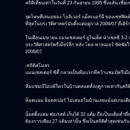
สถิติเทียบเท่าในวันที่ 23 กันยายน 1995 ซึ่งอลัน เชีย
จุดโทษตีเสมอของ โอลิเวอร์ แม็คเบอร์นี่ ของเชฟฟิลด์ ย
ที่สุดในประวัติศาสตร์นับตั้งแต่ฤดูกาล 2006/07 ที่เ
ในเดือนเมษายน แมนเชสเตอร์ ยูไนเต็ด นำเชลซี 3-2 จนถ
ประวัติศาสตร์พรีเมียร์ลีก หลัง โคล พาลเมอร์ ซัดชัยใน
2006/07
-สถิติสโมสร
แมนเชสเตอร์ ซิตี้ กลายเป็นทีมแรกที่คว้าแชมป์พรีเมียร
ทีมแชมป์ไม่แพ้ใครในบ้านตลอดทั้งฤดูกาลเท่ากับสถิติเ
ท็อตแน่ม ฮ็อตสเปอร์ ไม่เสมอในบ้านเลยแม้แต่เกมเดียว เป
น็อตติ้งแฮม ฟอเรสต์ เก็บได้ 32 แต้ม ถือเป็นแต้มต่ำที
ต้องการเพียง 27 แต้มเท่านั้น ซึ่งเป็นสถิติต่ำสุดเช่นกั