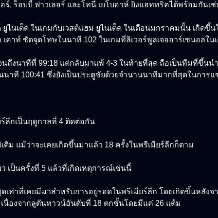
เรอร์, ร็อบบี้ ฟาวเลอร์ และโทนี่ เยโบอาห์ ยิงแฮททริคได้พร้อมกันเช่
ูไนเต็ด ในเกมกับเวสต์แฮม ยูไนเต็ด ในเดือนมกราคมนั้น เกิดขึ้นในนาท
ดิร์ก เคาท์ ซัดจุดโทษในนาที 102 ในเกมที่ลิเวอร์พูลเจออาร์เซนอล
ึงนาทีที่ 99:18 แต่กลับมาแพ้ 4-3 ในท้ายที่สุด ถือเป็นทีมที่ขึ้
นาที 100:41 ซึ่งยังเป็นประตูชัยด้วยจำนานนาทีมากที่สุดในการแข่งขั
์ลีกเป็นฤดูกาลที่ 4 ติดต่อกัน
ดิม แม้ว่าจะเคยเกิดขึ้นมาแล้ว 18 ครั้งในพรีเมียร์ลีกก็ตาม
็นครั้งที่ 5 แล้วที่เกิดเหตุการณ์เช่นนี้
่สุดเท่าที่เคยมีมาสำหรับการอยู่รอดในพรีเมียร์ลีก โดยเกิดขึ้นหลังจา
น เนื่องจากลูตันทาวน์อันดับที่ 18 ตกชั้นโดยมีแค่ 26 แต้ม