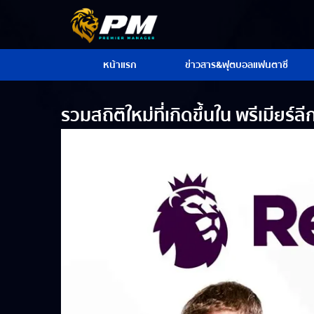
หน้าแรก
ข่าวสาร&ฟุตบอลแฟนตาซี
รวมสถิติใหม่ที่เกิดขึ้นใน พรีเมียร