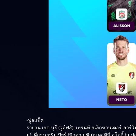
-ฟูลแบ็ค
รายาน เอต-นูรี (วูล์ฟส์); เทรนท์ อเล็กซานเดอร์-อาร์โนล
ม); คีแรน ทริปเปียร์ (นิวคาสเซิล); เดสทินี อูโดกี้ (สเป