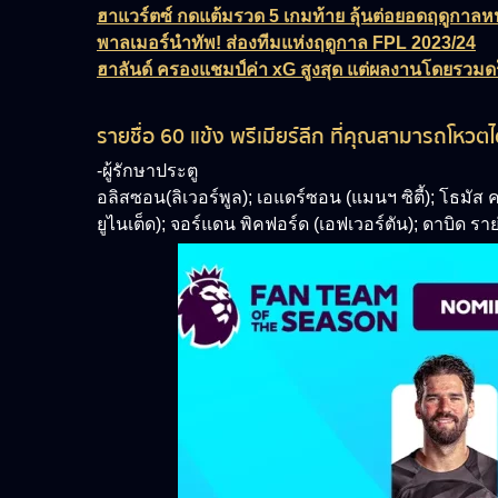
ฮาแวร์ตซ์ กดแต้มรวด 5 เกมท้าย ลุ้นต่อยอดฤดูกาลห
พาลเมอร์นำทัพ! ส่องทีมแห่งฤดูกาล FPL 2023/24
ฮาลันด์ ครองแชมป์ค่า xG สูงสุด แต่ผลงานโดยรวมด
รายชื่อ 60 แข้ง พรีเมียร์ลีก ที่คุณสามารถโหวตไ
-ผู้รักษาประตู
อลิสซอน(ลิเวอร์พูล); เอแดร์ซอน (แมนฯ ซิตี้); โธมัส คา
ยูไนเต็ด); จอร์แดน พิคฟอร์ด (เอฟเวอร์ตัน); ดาบิด ราย