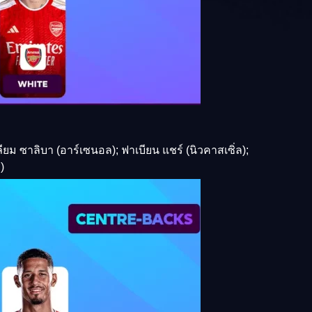
ลียม ซาลิบา (อาร์เซนอล); ฟาเบียน แชร์ (นิวคาสเซิ่ล);
)