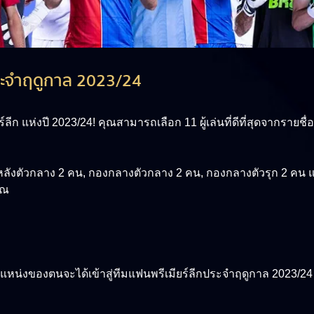
มประจำฤดูกาล 2023/24
์ลีก แห่งปี 2023/24! คุณสามารถเลือก 11 ผู้เล่นที่ดีที่สุดจากรายชื
กองหลังตัวกลาง 2 คน, กองกลางตัวกลาง 2 คน, กองกลางตัวรุก 2 
คุณ
หน่งของตนจะได้เข้าสู่ทีมแฟนพรีเมียร์ลีกประจำฤดูกาล 2023/24 ซ