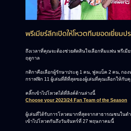
พรีเมียร์ลีกเปิดให้โหวตทีมยอดเยี่ย
ถึงเวลาที่คุณจะต้องช่วยตัดสินใจเลือกทีมแฟน พรีเมียร
ฤดูกาล
กติกาคือเลือกผู้รักษาประตู 1 คน, ฟูลแบ็ค 2 คน, 
กราฟฟิก 11 ผู้เล่นที่ดีที่สุดของผู้เล่นที่คุณเลือกให้กับ
คลิ๊กเข้าไปโหวตได้ที่ลิงค์ด้านล่างนี้
Choose your 2023/24 Fan Team of the Season
ผู้เล่นที่ได้รับการโหวตมากที่สุดจากสาธารณชนในตำแ
เข้าไปโหวตกันถึงวันจันทร์ที่ 27 พฤษภาคมนี้