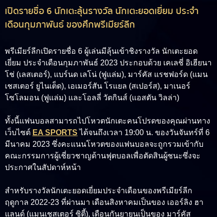
เปิดรายชื่อ 6 นักเตะลุ้นรางวัล นักเตะยอดเยี่ยม ประจำ
เดือนกุมภาพันธ์ ของศึกพรีเมียร์ลีก
พรีเมียร์ลีกเปิดรายชื่อ 6 ผู้เล่นมีลุ้นเข้าชิงรางวัล นักเตะยอด
เยี่ยม ประจำเดือนกุมภาพันธ์ 2023 ประกอบด้วย เคเลชี่ อิเฮียนา
โช่ (เลสเตอร์), แบร์นด เลโน่ (ฟูแล่ม), มาร์คัส แรชฟอร์ด (แมน
เชสเตอร์ ยูไนเต็ด), เอเมอร์สัน โรแยล (สเปอร์ส), มาเนอร์
โซโลมอน (ฟูแล่ม) และโอลลี่ วัตกินส์ (แอสตัน วิลล่า)
ทั้งนี้แฟนบอลสามารถไปโหวตนักเตะคนโปรดของคุณผ่านทาง
เว็บไซต์
EA SPORTS
ได้จนถึงเวลา 19:00 น. ของวันจันทร์ที่ 6
มีนาคม 2023 ซึ่งคะแนนโหวตของแฟนบอลจะถูกรวมเข้ากับ
คณะกรรมการผู้เชี่ยวชาญด้านฟุตบอลเพื่อตัดสินผู้ชนะซึ่งจะ
ประกาศในสัปดาห์หน้า
สำหรับรางวัลนักเตะยอดเยี่ยมประจำเดือนของพรีเมียร์ลีก
ฤดูกาล 2022-23 ที่ผ่านมา เดือนสิงหาคมเป็นของ เออร์ลิง ฮา
แลนด์ (แมนเชสเตอร์ ซิตี้), เดือนกันยายนเป็นของ มาร์คัส