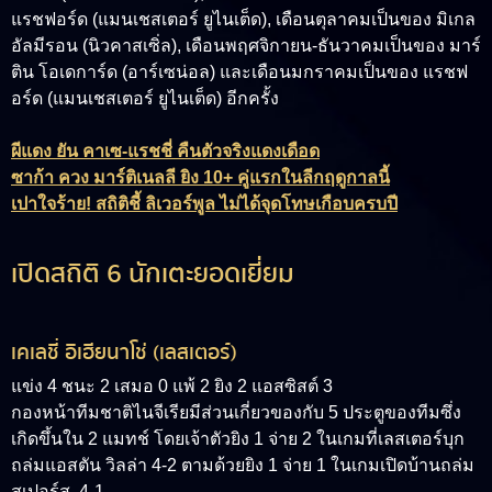
แรชฟอร์ด (แมนเชสเตอร์ ยูไนเต็ด), เดือนตุลาคมเป็นของ มิเกล
อัลมีรอน (นิวคาสเซิ่ล), เดือนพฤศจิกายน-ธันวาคมเป็นของ มาร์
ติน โอเดการ์ด (อาร์เซน่อล) และเดือนมกราคมเป็นของ แรชฟ
อร์ด (แมนเชสเตอร์ ยูไนเต็ด) อีกครั้ง
ผีแดง ยัน คาเซ-แรชชี่ คืนตัวจริงแดงเดือด
ซาก้า ควง มาร์ติเนลลี ยิง 10+ คู่แรกในลีกฤดูกาลนี้
เปาใจร้าย! สถิติชี้ ลิเวอร์พูล ไม่ได้จุดโทษเกือบครบปี
เปิดสถิติ 6 นักเตะยอดเยี่ยม
เคเลชี่ อิเฮียนาโช่ (เลสเตอร์)
แข่ง 4 ชนะ 2 เสมอ 0 แพ้ 2 ยิง 2 แอสซิสต์ 3
กองหน้าทีมชาติไนจีเรียมีส่วนเกี่ยวของกับ 5 ประตูของทีมซึ่ง
เกิดขึ้นใน 2 แมทช์ โดยเจ้าตัวยิง 1 จ่าย 2 ในเกมที่เลสเตอร์บุก
ถล่มแอสตัน วิลล่า 4-2 ตามด้วยยิง 1 จ่าย 1 ในเกมเปิดบ้านถล่ม
สเปอร์ส 4-1