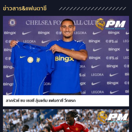
ข่าวสาร&แฟนตาซี
ลาครัวซ์ ซบ เชลซี ลุ้นแต้ม แฟนตาซี วีกแรก