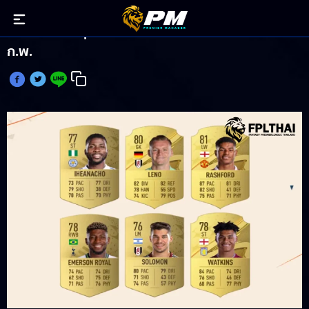
เปิดโผ 6 แข้งลุ้น นักเตะยอดเยี่ยม พรีเมียร์ลีก เดือน
ก.พ.