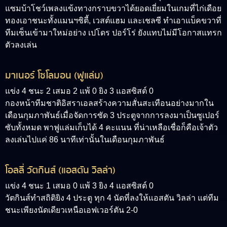
แซมบ้าโชว์เพลงแข้งทางกราบขวาได้ยอดเยี่ยมในเกมที่ไก่เดือย
ทองเอาชนะทั้งแมนฯซิตี้, เวสต์แฮม และเชลซี ทำเอาแบ็คขวาที่
ทีมเซ็นเข้ามาใหม่อย่าง เปโดร ปอร์โร่ ยังแทบไม่มีโอกาสแทรก
ตัวลงเล่น
มาเนอร์ โซโลมอน (ฟูแล่ม)
แข่ง 4 ชนะ 2 เสมอ 2 แพ้ 0 ยิง 3 แอสซิสต์ 0
กองหน้าทีมชาติอิสราเอลสร้างความสั่นสะเทือนอย่างมากใน
เดือนกุมภาพันธ์เมื่อจัดการซัด 3 ประตูจากการลงมาเป็นซูเปอร์
ซับทั้งหมด พาฟูแล่มเก็บได้ 4 คะแนน ที่น่าเหลือเชื่อก็คือเจ้าตัว
ลงเล่นไปแค่ 86 นาทีเท่านั้นในเดือนกุมภาพันธ์
โอลลี่ วัตกินส์ (แอสตัน วิลล่า)
แข่ง 4 ชนะ 1 เสมอ 0 แพ้ 3 ยิง 4 แอสซิสต์ 0
วัตกินส์ทำสถิติยิง 4 ประตู ทุก 4 นัดที่ลงให้แอสตัน วิลล่า แต่ทีม
ชนะเพียงนัดเดียวเหนือเอฟเวอร์ตัน 2-0