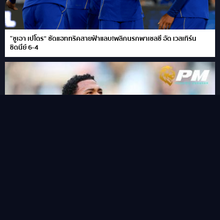
“ชูเอา เปโดร” ซัดแฮททริคสายฟ้าแลบ!พลิกนรกพาเชลซี อัด เวสเทิร์น
ซิดนีย์ 6-4
ฟาน เอไวจ์ค กองหลังน้องใหม่ราคาไม่แรงน่าใช้ลุ้นแต้ม