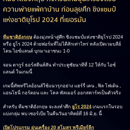
ความพ่ายแพ้คาบ้าน ก่อนลุยศึก ชิงแชมป์
แห่งชาติยุโรป 2024 ที่เยอรมัน
ทีมชาติอังกฤษ
ต้องมุ่งหน้าสู่ศึก ชิงแชมป์แห่งชาติยุโรป 2024
หรือ ยูโร 2024 ด้วยฟอร์มที่ไม่ไดีสักเท่าไหร่ หลังเปิดเวมบลีย์
โดน ไอซ์แลนด์ บุกมาเอาชนะ 1-0
จอน ดากูร์ ธอร์สตีนส์สัน ทำประตูชัยนาทีที่ 12 ให้กับ ไอซ์
แลนด์ ในเกมนี้
เกมนี้ทัพทรีไลอ้อนส์ใช้แนวรุกอย่าง แฮร์รี่ เคน , ฟิล โฟเด้น ,
แอนโธนี่ กอร์ดอน และ โคล พัลเมอร์ ออกสตาร์ทเป็นตัวจริง
สำหรับ ทีมชาติอังกฤษ จะลงทำศึก
ยูโร 2024
เกมแรกในรอบ
แบ่งกลุ่ม พบ เซอร์เบีย ในคืนวันอาทิตย์ที่ 16 มิ.ย. นี้
เปิดโปรแกรม อุ่นเครื่อง 20 สโมสร พรีเมียร์ลีก