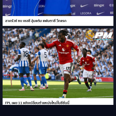
ลาครัวซ์ ซบ เชลซี ลุ้นแต้ม แฟนตาซี วีกแรก
FPL เผย 11 แข้งเปลี่ยนตำแหน่งใหม่ในซีซั่นนี้