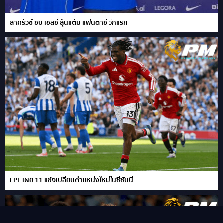
ลาครัวซ์ ซบ เชลซี ลุ้นแต้ม แฟนตาซี วีกแรก
FPL เผย 11 แข้งเปลี่ยนตำแหน่งใหม่ในซีซั่นนี้