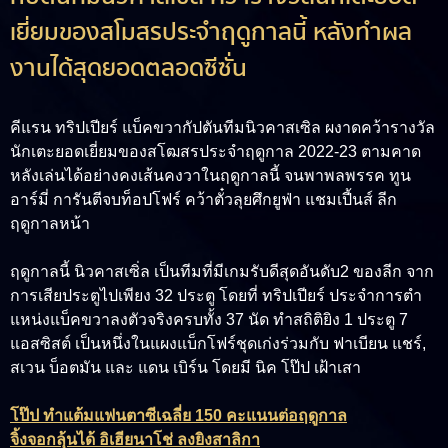
เยี่ยมของสโมสรประจำฤดูกาลนี้ หลังทำผล
งานได้สุดยอดตลอดซีซั่น
คีแรน ทริปเปียร์ แบ็คขวากัปตันทีมนิวคาสเซิล ผงาดคว้ารางวัล
นักเตะยอดเยี่ยมของสโฒสรประจำฤดูกาล 2022-23 ตามคาด
หลังเล่นได้อย่างคงเส้นคงวาในฤดูกาลนี้ จนพาพลพรรค ทูน
อาร์มี่ การันตีจบท็อปโฟร์ คว้าตั๋วลุยศึกยูฟ่า แชมเปี้นส์ ลีก
ฤดูกาลหน้า
ฤดูกาลนี้ นิวคาสเซิ่ล เป็นทีมที่มีเกมรับดีสุดอันดับ2 ของลีก จาก
การเสียประตูไปเพียง 32 ประตู โดยที่ ทริปเปียร์ ประจำการตำ
แหน่งแบ็คขวาลงตัวจริงครบทั้ง 37 นัด ทำสถิติยิง 1 ประตู 7
แอสซิสต์ เป็นหนึ่งในแผงแบ็กโฟร์ชุดเก่งร่วมกับ ฟาเบียน แชร์,
สเวน บ็อตมัน และ แดน เบิร์น โดยมี นิค โป๊ป เฝ้าเสา
โป๊ป ทำแต้มแฟนตาซีเฉลี่ย 150 คะแนนต่อฤดูกาล
จิ้งจอกลุ้นได้ อิเฮียนาโช่ ลงยิงสาลิกา