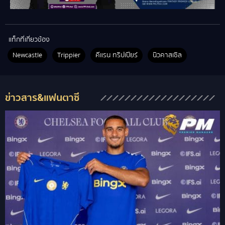
แท็กที่เกี่ยวข้อง
Newcastle
Trippier
คีแรน ทริปเปียร์
นิวคาสเซิล
ข่าวสาร&แฟนตาซี