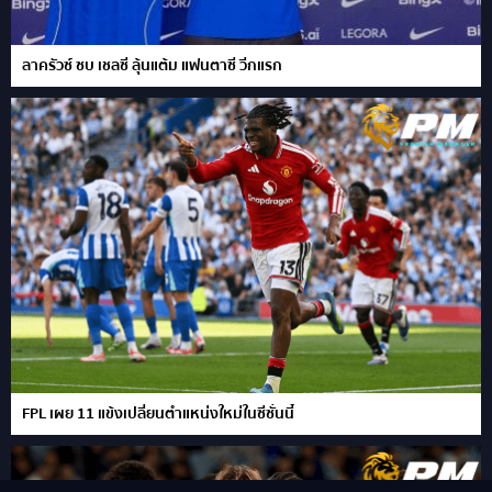
ลาครัวซ์ ซบ เชลซี ลุ้นแต้ม แฟนตาซี วีกแรก
FPL เผย 11 แข้งเปลี่ยนตำแหน่งใหม่ในซีซั่นนี้