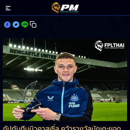
ทริปเปียร์ คว้าแข้งยอดเยี่ยมสาลิกาตามคาด
กัปตันทีมนิวคาสเซิ่ล คว้ารางวัลนักเตะยอด