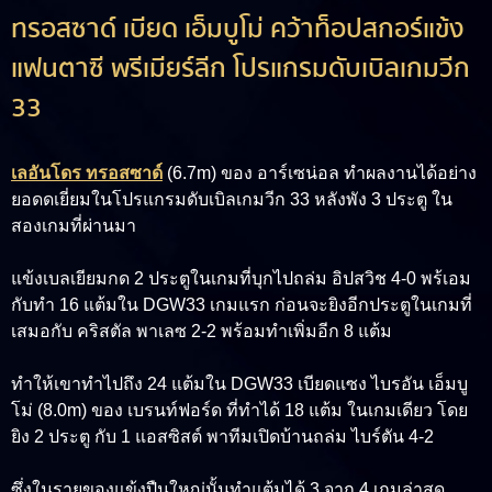
ทรอสซาด์ เบียด เอ็มบูโม่ คว้าท็อปสกอร์แข้ง
แฟนตาซี พรีเมียร์ลีก โปรแกรมดับเบิลเกมวีก
33
เลอันโดร ทรอสซาด์
(6.7m)
ของ อาร์เซน่อล ทำผลงานได้อย่าง
ยอดดเยี่ยมในโปรแกรมดับเบิลเกมวีก 33 หลังพัง 3 ประตู ใน
สองเกมที่ผ่านมา
แข้งเบลเยียมกด 2 ประตูในเกมที่บุกไปถล่ม อิปสวิช 4-0 พร้เอม
กับทำ 16 แต้มใน DGW33 เกมแรก ก่อนจะยิงอีกประตูในเกมที่
เสมอกับ คริสตัล พาเลซ 2-2 พร้อมทำเพิ่มอีก 8 แต้ม
ทำให้เขาทำไปถึง 24 แต้มใน DGW33 เบียดแซง
ไบรอัน เอ็มบู
โม่ (8.0m)
ของ เบรนท์ฟอร์ด ที่ทำได้ 18 แต้ม ในเกมเดียว โดย
ยิง 2 ประตู กับ 1 แอสซิสต์ พาทีมเปิดบ้านถล่ม ไบร์ตัน 4-2
ซึ่งในรายของแข้งปืนใหญ่นั้นทำแต้มได้ 3 จาก 4 เกมล่าสุด