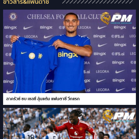
ข่าวสาร&แฟนตาซี
ลาครัวซ์ ซบ เชลซี ลุ้นแต้ม แฟนตาซี วีกแรก