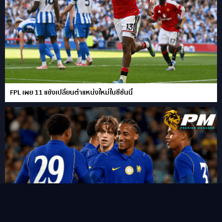
FPL เผย 11 แข้งเปลี่ยนตำแหน่งใหม่ในซีซั่นนี้