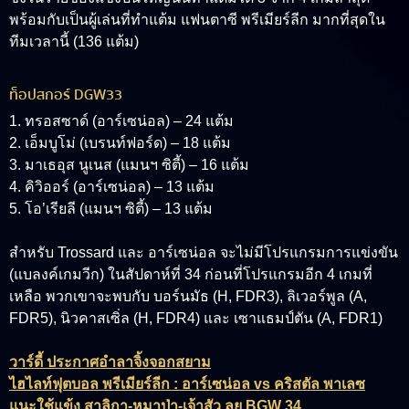
พร้อมกับเป็นผู้เล่นที่ทำแต้ม แฟนตาซี พรีเมียร์ลีก มากที่สุดใน
ทีมเวลานี้ (136 แต้ม)
ท็อปสกอร์ DGW33
1. ทรอสซาด์ (อาร์เซน่อล) – 24 แต้ม
2. เอ็มบูโม่ (เบรนท์ฟอร์ด) – 18 แต้ม
3. มาเธอุส นูเนส (แมนฯ ซิตี้) – 16 แต้ม
4. คิวิออร์ (อาร์เซน่อล) – 13 แต้ม
5. โอ’เรียลี (แมนฯ ซิตี้) – 13 แต้ม
สำหรับ Trossard และ อาร์เซน่อล จะไม่มีโปรแกรมการแข่งขัน
(แบลงค์เกมวีก) ในสัปดาห์ที่ 34 ก่อนที่โปรแกรมอีก 4 เกมที่
เหลือ พวกเขาจะพบกับ บอร์นมัธ (H, FDR3), ลิเวอร์พูล (A,
FDR5), นิวคาสเซิ่ล (H, FDR4) และ เซาแธมป์ตัน (A, FDR1)
วาร์ดี้ ประกาศอำลาจิ้งจอกสยาม
ไฮไลท์ฟุตบอล พรีเมียร์ลีก : อาร์เซน่อล vs คริสตัล พาเลซ
แนะใช้แข้ง สาลิกา-หมาป่า-เจ้าสัว ลุย BGW 34