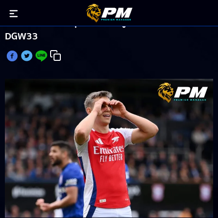
ทรอสซาด์ ฟอร์มดุกดสามประตู ครองท็อปสกอร์
DGW33