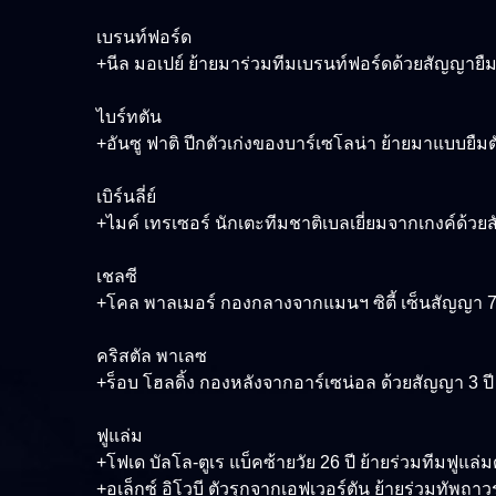
เบรนท์ฟอร์ด
+นีล มอเปย์ ย้ายมาร่วมทีมเบรนท์ฟอร์ดด้วยสัญญายืม
ไบร์ทตัน
+อันซู ฟาติ ปีกตัวเก่งของบาร์เซโลน่า ย้ายมาแบบยื
เบิร์นลี่ย์
+ไมค์ เทรเซอร์ นักเตะทีมชาติเบลเยี่ยมจากเกงค์ด้
เชลซี
+โคล พาลเมอร์ กองกลางจากแมนฯ ซิตี้ เซ็นสัญญา 7
คริสตัล พาเลซ
+ร็อบ โฮลดิ้ง กองหลังจากอาร์เซน่อล ด้วยสัญญา 3 ปี
ฟูแล่ม
+โฟเด บัลโล-ตูเร แบ็คซ้ายวัย 26 ปี ย้ายร่วมทีมฟูแ
+อเล็กซ์ อิโวบี ตัวรุกจากเอฟเวอร์ตัน ย้ายร่วมทัพถา