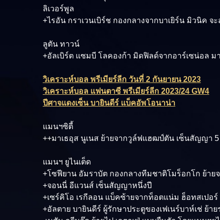
ลิเวอร์พูล
+ไรอัน กราเวนเบิร์ช กองกลางจากบาเยิร์น มิวนิค จะ
ลูตัน ทาวน์
+อัลเบิร์ต แซมบี โลคองก้า มิดฟิลด์จากอาร์เซน่อล 
วิเคราะห์บอล พรีเมียร์ลีก วันที่ 2 กันยายน 2023
วิเคราะห์บอล แฟนตาซี พรีเมียร์ลีก 2023/24 GW4
ปีศาจแดงเซ็น บายินดีร์ แบ็คอัพโอนาน่า
แมนฯซิตี้
++มาเธอุส นูเนส ย้ายจากวูล์ฟแฮฒป์ตัน เซ็นสัญญา 5 
แมนฯ ยูไนเต็ด
+โซฟียาน อัมราบัต กองกลางทีมชาติโมร็อกโก ย้ายจ
+จอนนี่ อีแวนส์ เซ็นสัญญาหนึ่งปี
+เซร์คิโอ เรกีลอน แบ็คซ้ายจากท็อตแน่ม ฮ็อทสเปอ
+อัลตาย บายินดีร์ ผู้รักษาประตูของเฟเนร์บาห์เช่ ย้า