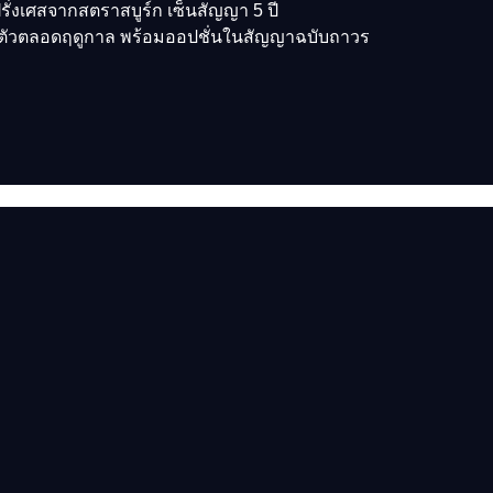
ั่งเศสจากสตราสบูร์ก เซ็นสัญญา 5 ปี
ืมตัวตลอดฤดูกาล พร้อมออปชั่นในสัญญาฉบับถาวร