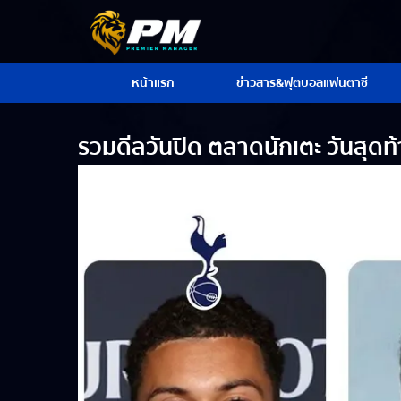
หน้าแรก
ข่าวสาร&ฟุตบอลแฟนตาซี
รวมดีลวันปิด ตลาดนักเตะ วันสุดท