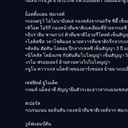
-เมสัน กรีนวู๊ด ย้ายไป เกตาเฟ่ แบบยืมตัว โดยแมนฯยู
น็อตติ้งแฮม ฟอเรสต์
+แอนดรูว์ โอโมบามิเดเล่ กองหลังจากนอริช ซิตี้ เซ็น
+ดิว็อค โอริกี กองหน้าทีมชาติเบลเยียมที่ย้ายจากเ
+อิบราฮิม ซานกาเร่ ตัวทีมชาติไอวอรีโคสต์ เซ็นสัญญ
+โอดิสซีส วลาโชดิมอส นายทวารทีมชาติกรีกจากเบนฟ
+คัลลัม ฮัดสัน-โอดอย ปีกจากเชลซี เซ็นสัญญา 3 ปี
+นิโคลัส โดมิงเกซ กัปตันทีมโบโลญญ่า เซ็นสัญญา 5
-เรโม ฟรอยเลอร์ ย้ายสวนทางไปโบโลญญ่า
+นูโน ทาวาเรส แบ็คซ้ายของอาร์เซน่อล ย้ายมาแบบย
เชฟฟิลด์ ยูไนเต็ด
+เจมส์ แม็คอาตี สัญญายืมตัวระยะยาวจากแมนเชสเตอร์ ซ
สเปอร์ส
+เบรนแนน จอห์นสัน กองหน้าทีมชาติเวลส์จาก ฟอเรสต
วูล์ฟแฮมป์ตัน