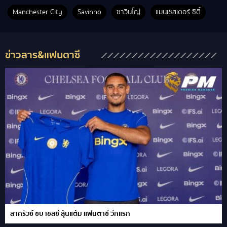
Manchester City
Savinho
ซาวินโญ่
แมนเชสเตอร์ ซิตี้
ข่าวสาร&แฟนตาซี
ลาครัวซ์ ซบ เชลซี ลุ้นแต้ม แฟนตาซี วีกแรก