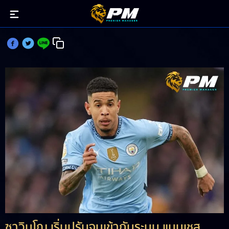
ซาวินโญ ปลดล็อกฟอร์มเถื่อนช่วงสองเกมหลัง
ซาวินโญ เริ่มปรับจูนเข้ากับระบบ แมนเชส