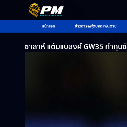
หน้าแรก
ข่าวสาร&ฟุตบอลแฟนตาซี
ซาลาห์ แต้มแบลงค์ GW35 ทำกุนซื