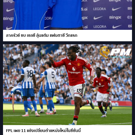
ลาครัวซ์ ซบ เชลซี ลุ้นแต้ม แฟนตาซี วีกแรก
FPL เผย 11 แข้งเปลี่ยนตำแหน่งใหม่ในซีซั่นนี้