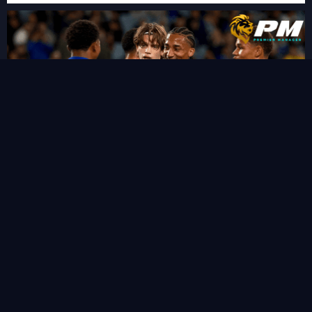
“ชูเอา เปโดร” ซัดแฮททริคสายฟ้าแลบ!พลิกนรกพาเชลซี อัด เวสเทิร์น
ซิดนีย์ 6-4