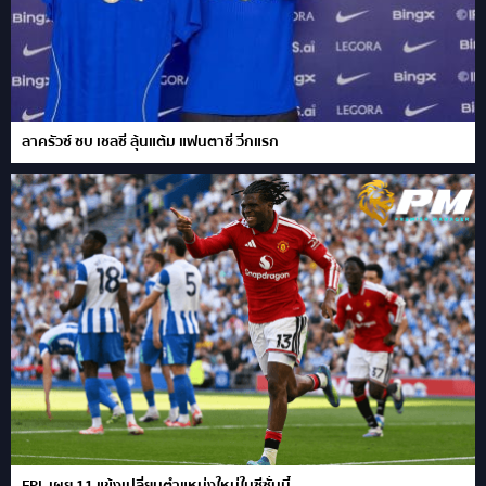
ลาครัวซ์ ซบ เชลซี ลุ้นแต้ม แฟนตาซี วีกแรก