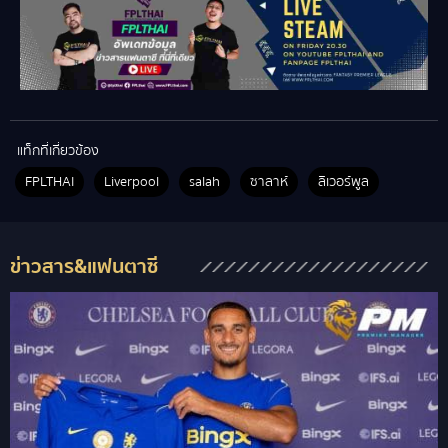
แท็กที่เกี่ยวข้อง
FPLTHAI
Liverpool
salah
ซาลาห์
ลิเวอร์พูล
ข่าวสาร&แฟนตาซี