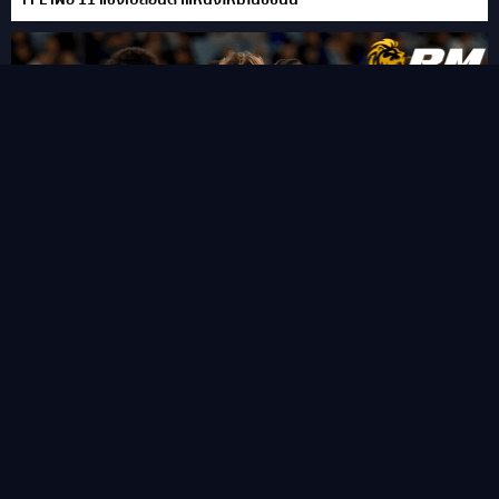
FPL เผย 11 แข้งเปลี่ยนตำแหน่งใหม่ในซีซั่นนี้
“ชูเอา เปโดร” ซัดแฮททริคสายฟ้าแลบ!พลิกนรกพาเชลซี อัด เวสเทิร์น
ซิดนีย์ 6-4