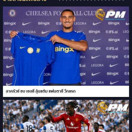
ลาครัวซ์ ซบ เชลซี ลุ้นแต้ม แฟนตาซี วีกแรก