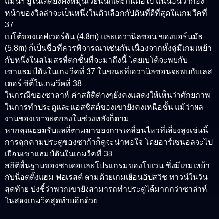
แมนฯ ยูไนเต็ดยังคงหมุนเวียนนักเตะกันต่อไป แน่นอนว่ากอง
หน้าของวิลล่าจะเป็นหนึ่งในตัวเลือกกัปตันที่ดีที่สุดในเกมวีคที่
37
เบโต้ของเอฟเวอร์ตัน (4.8m) และเอวานิลซอน ของบอร์นมัธ
(5.8m) ก็เป็นชื่อที่ควรพิจารณาเช่นกัน เนื่องจากทั้งคู่มีเกมเหย้า
กับหนึ่งในสโมสรที่ตกชั้นที่จะมาถึงนี้ โดยเบโต้จะพบกับ
เซาแธมป์ตันในเกมวีคที่ 37 ในขณะที่เอวานิลซอนจะพบกับเลส
เตอร์ ซิตี้ในเกมวีคที่ 38
ในกรณีของซาลาห์ ค่าสถิติต่างๆยังคงแสดงให้เห็นว่าศักยภาพ
ในการทำประตูและแอสซิสต์ของเขายังคงเหนือชั้น แม้ว่าผล
งานของเขาจะตกลงในช่วงหลังก็ตาม
หากคุณยอมรับผลที่ตามมาของการเคลื่อนไหวที่เสี่ยงสูงเช่นนี้
การคุกคามประตูของซาก้าก็ดูจะน่าพอใจ โดยอาร์เซนอลจะไป
เยือนเซาแธมป์ตันในเกมวีคที่ 38
สถิติพื้นฐานของชาเดอและโปรแกรมของโบเวน ซึ่งมีเกมเหย้า
กับน็อตติ้งแฮม ฟอเรสต์ ตามด้วยเกมเยือนอิปสวิช ทาวน์ในวัน
สุดท้าย บ่งชี้ว่าพวกเขายังสามารถทำประตูได้มากกว่าซาล่าห์
ในสองเกมวีคสุดท้ายอีกด้วย