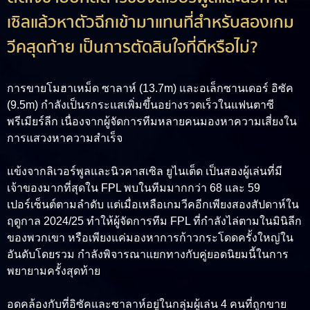
เซิลแล้วหาตัวฉีกเข้ามาแทนที่สำหรับสองเกม
วีคสุดท้าย เป็นการตัดสินใจที่ดีหรือไม่?
การขายโมฮาเหม็ด ซาลาห์ (13.7m) และอเล็กซานเดอร์ อิซัค
(9.5m) กำลังเป็นรกระแสเพิ่มขึ้นอย่างรวดเร็วในแฟนตาซี
พรีเมียร์ลีก เนื่องจากผู้จัดการทีมหลายคนมองหาความเสี่ยงใน
การแสวงหาความสำเร็จ
แข้งจากลิเวอร์พูลและนิวคาสเซิล ยูไนเต็ด เป็นสองผู้เล่นที่มี
เจ้าของมากที่สุดใน FPL พบในทีมมากกว่า 68 และ 59
เปอร์เซ็นต์ตามลำดับ แต่เมื่อเหลือเกมวีคอีกเพียงสองสัปดาห์ใน
ฤดูกาล 2024/25 ทำให้ผู้จัดการทีม FPL ที่กำลังไล่ตามในมินิลีก
ของพวกเขา หรือเพียงแค่มองหาการก้าวกระโดดครั้งใหญ่ใน
อันดับโดยรวม กำลังพิจารณาแยกทางกับคู่ยอดนิยมนี้ในการ
พยายามครั้งสุดท้าย
อดคล้องกับที่อิซัคและซาลาห์อยู่ในกลุ่มผู้เล่น 4 คนที่ถูกขาย