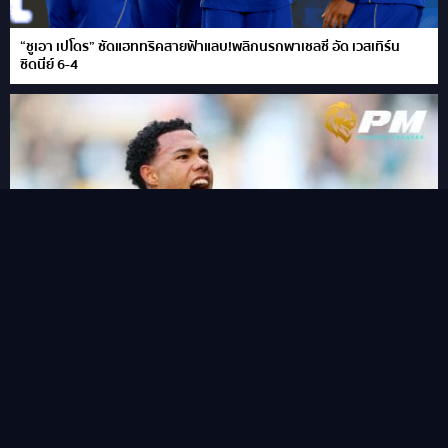
“ชูเอา เปโดร” ซัดแฮททริคสายฟ้าแลบ!พลิกนรกพาเชลซี อัด เวสเทิร์น
ซิดนีย์ 6-4
ฟาน เอไวจ์ค กองหลังน้องใหม่ราคาไม่แรงน่าใช้ลุ้นแต้ม
View all