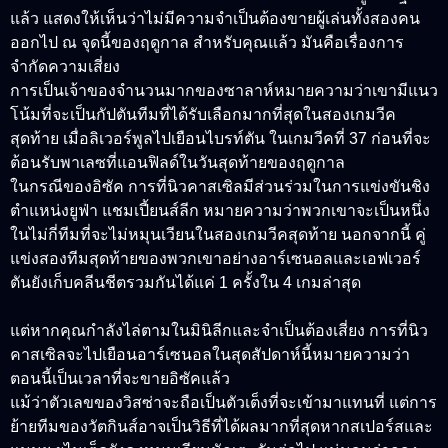
แล้ว แสดงให้เห็นว่าไม่มีความจำเป็นต้องขายผู้เล่นทั้งสองคน
ออกไป ณ จุดนี้ของฤดูกาล สำหรับคุณแล้ว มันคือเรื่องการ
จำกัดความเสี่ยง
การเป็นเจ้าของจำนวนมากของซาลาห์หมายความว่าเขามีแนว
โน้มที่จะเป็นกัปตันทีมที่ได้รับเลือกมากที่สุดในสองเกมวีค
สุดท้าย เมื่อลิเวอร์พูลไปเยือนไบรท์ตัน ในเกมวีคที่ 37 ก่อนที่จะ
ต้อนรับพาเลซที่แอนฟิลด์ในวันสุดท้ายของฤดูกาล
ในกรณีของอิซัค การที่นิวคาสเซิลมีส่วนร่วมในการแข่งขันชิง
ตำแหน่งยูฟ่า แชมเปี้ยนส์ลีก หมายความว่าพวกเขาจะเป็นหนึ่ง
ในไม่กี่ทีมที่จะไม่หมุนเวียนในสองเกมวีคสุดท้าย นอกจากนี้ คู่
แข่งสองทีมสุดท้ายของพวกเขาอย่างอาร์เซนอลและเอฟเวอร์
ตันยังเก็บคลีนชีตรวมกันได้แค่ 1 ครั้งใน 4 เกมล่าสุด
แต่หากคุณกำลังไล่ตามในมินิลีกและจำเป็นต้องเสี่ยง การที่นิว
คาสเซิลจะไปเยือนอาร์เซนอลในสุดสัปดาห์นี้หมายความว่า
ตอนนี้เป็นเวลาที่จะขายอิซัคแล้ว
แม้ว่าตัวเลขของวิสซ่าจะถือเป็นตัวเต็งที่จะเข้ามาแทนที่ แต่การ
ย้ายทีมของวัตกินส์อาจเป็นวิธีที่ได้ผลมากที่สุดหากสเปอร์สและ