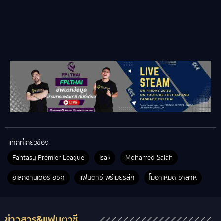
แท็กที่เกี่ยวข้อง
Fantasy Premier League
Isak
Mohamed Salah
อเล็กซานเดอร์ อิซัค
แฟนตาซี พรีเมียร์ลีก
โมฮาเหม็ด ซาลาห์
ข่าวสาร&แฟนตาซี