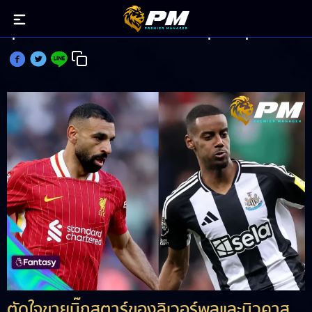
กุนซือแห่ขาย ซาลาห์-อิซัค ซื้อตัวฉีกลุ้นโค้งสุดท้ายFPL
ตัดใจขายบิ๊กสตาร์ของลิเวอร์พูลและนิวคาส