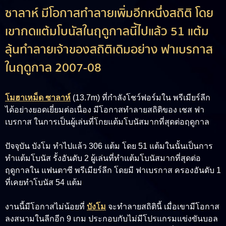
ซาลาห์ มีโอกาสทำลายเพิ่มอีกหนึ่งสถิติ โดย
เขากดแต้มโบนัสในฤดูกาลนี้ไปแล้ว 51 แต้ม
ลุ้นทำลายเจ้าของสถิติเดิมอย่าง ฟาเบรกาส
ในฤดูกาล 2007-08
โมฮาเหม็ด ซาลาห์
(13.7m)
ที่กำลังโชว์ฟอร์มใน พรีเมียร์ลีก
ได้อย่างยอดเยี่ยมต่อเนื่อง มีโอกาสทำลายสถิติของ
เชส ฟา
เบรกาส
ในการเป็นผู้เล่นที่โกยแต้มโบนัสมากที่สุดต่อฤดูกาล
ปัจจุบัน บังโม ทำไปแล้ว 306 แต้ม โดย 51 แต้มในนั้นเป็นการ
ทำแต้มโบนัส รั้งอันดับ 2 ผู้เล่นที่ทำแต้มโบนัสมากที่สุดต่อ
ฤดูกาลใน แฟนตาซี พรีเมียร์ลีก โดยมี ฟาเบรกาส ครองอันดับ 1
ที่เคยทำโบนัส 54 แต้ม
งานนี้มีโอกาสไม่น้อยที่
บังโม
จะทำลายสถิตินี้ เมื่อเขามีโอกาส
ลงสนามในลีกอีก 9 เกม ประกอบกับไม่มีโปรแกรมแข่งขันบอล