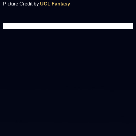
Picture Credit by
UCL Fantasy