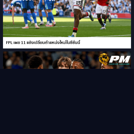
FPL เผย 11 แข้งเปลี่ยนตำแหน่งใหม่ในซีซั่นนี้