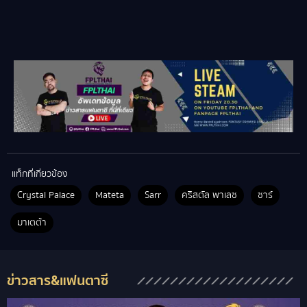
แท็กที่เกี่ยวข้อง
Crystal Palace
Mateta
Sarr
คริสตัล พาเลซ
ซาร์
มาเตต้า
ข่าวสาร&แฟนตาซี