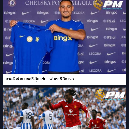
ลาครัวซ์ ซบ เชลซี ลุ้นแต้ม แฟนตาซี วีกแรก