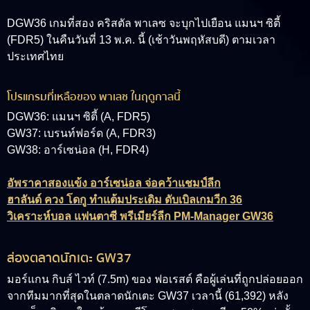
DGW36 เกมที่สอง คริสตัล พาเลซ จะบุกไปเยือน แมนฯ ซิตี้
(FDR5) ในคืนวันที่ 13 พ.ค. นี้ (เช้าวันพฤหัสบดี) ตามเวลา
ประเทศไทย
โปรแกรมที่เหลือของ พาเลซ ในฤดูกาลนี้
DGW36: แมนฯ ซิตี้ (A, FDR5)
GW37: เบรนท์ฟอร์ด (A, FDR3)
GW38: อาร์เซน่อล (H, FDR4)
อัพราคาสองแข้ง อาร์เซน่อล จ่อคว้าแชมป์ลีก
ฮาลันด์ ควง โดกู ทำแต้มประเดิม ดับเบิลเกมวีก 36
วิเคราะห์บอล แฟนตาซี พรีเมียร์ลีก PM-Manager GW36
ส่องตลาดนักเตะ GW37
มอร์แกน กิบส์ ไวท์ (7.5m)
ของ ฟอเรสต์ คือผู้เล่นที่ถูกปล่อยออก
จากทีมมากที่สุดในตลาดนักเตะ GW37 เวลานี้ (61,392) หลัง