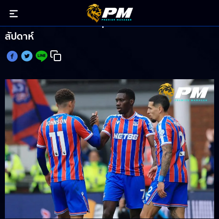
ซาร์ ประเดิม DGW36 ดี ลุ้นแต้มเพิ่มดวลเรือใบกลาง
สัปดาห์