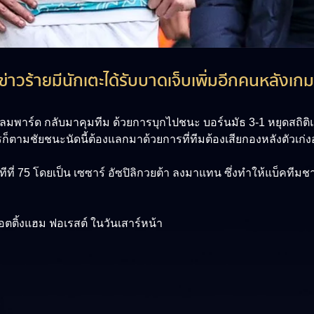
่าวร้ายมีนักเตะได้รับบาดเจ็บเพิ่มอีกคนหลังเก
์ แลมพาร์ด กลับมาคุมทีม ด้วยการบุกไปชนะ บอร์นมัธ 3-1 หยุดสถิติ
ไรก็ตามชัยชนะนัดนี้ต้องแลกมาด้วยการที่ทีมต้องเสียกองหลังตัวเก่ง
ทีที่ 75 โดยเป็น เซซาร์ อัซปิลิกวยต้า ลงมาแทน ซึ่งทำให้แบ็คที
อตติ้งแฮม ฟอเรสต์ ในวันเสาร์หน้า