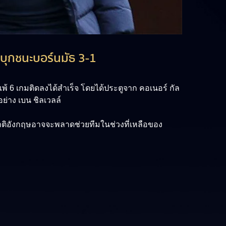
มบุกชนะบอร์นมัธ 3-1
แพ้ 6 เกมติดลงได้สำเร็จ โดยได้ประตูจาก คอเนอร์ กัล
อย่าง เบน ชิลเวลล์
มชาติอังกฤษอาจจะพลาดช่วยทีมในช่วงที่เหลือของ