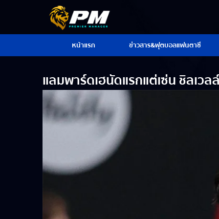
หน้าแรก
ข่าวสาร&ฟุตบอลแฟนตาซี
แลมพาร์ดเฮนัดแรกแต่เซ่น ชิลเวลล