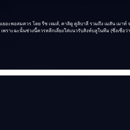
เยอะพอสมควร โดย รีซ เจมส์, คาลิดู คูลิบาลี รวมถึง เมสัน เมาท์ 
พราะฉะนั้นช่วงนี้ควรหลีกเลี่ยงใส่แนวรับสิงห์บลูในทีม (ซึ่งเชื่อว