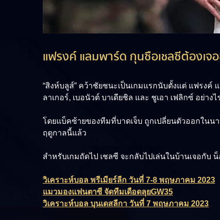
แฟรงค์ แลมพาร์ด กุนซือเชลซีต้องเจอข
“สิงห์บลูส์” คว้าชัยชนะเป็นเกมแรกนับตั้งแต่ แฟรงค
ลาเกอร์, เบอนัวต์ บาเดียชิล และ ชูเอา เฟลิกซ์ อย่าง
โดยแบ็คซ้ายของทีมที่บาดเจ็บ ถูกเปลี่ยนตัวออกในนา
ฤดูกาลนี้แล้ว
สำหรับเกมถัดไป เชลซี จะกลับไปเล่นในบ้านเจอกับ น็
วิเคราะห์บอล พรีเมียร์ลีก วันที่ 7-8 พฤษภาคม 2023
แมวมองแฟนตาซี จัดทีมเดือดลุยGW35
วิเคราะห์บอล บุนเดสลีกา วันที่ 7 พฤษภาคม 2023