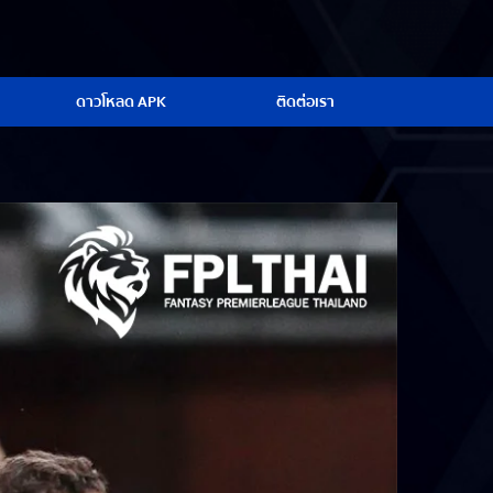
ดาวโหลด APK
ติดต่อเรา