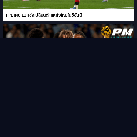
FPL เผย 11 แข้งเปลี่ยนตำแหน่งใหม่ในซีซั่นนี้
“ชูเอา เปโดร” ซัดแฮททริคสายฟ้าแลบ!พลิกนรกพาเชลซี อัด เวสเทิร์น
ซิดนีย์ 6-4