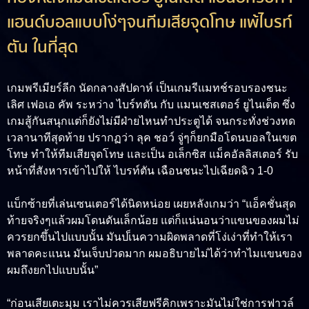
แฮนด์บอลแบบโง่ๆจนทีมเสียจุดโทษ แพ้ไบรท์
ตัน ในที่สุด
เกมพรีเมียร์ลีก นัดกลางสัปดาห์ เป็นเกมรีแมทช์รอบรองชนะ
เลิศ เฟอเอ คัพ ระหว่าง ไบร์ทตัน กับ แมนเชสเตอร์ ยูไนเต็ด ซึ่ง
เกมสู้กันสนุกแต่ก็ยังไม่มีฝ่ายไหนทำประตูได้ จนกระทั่งช่วงทด
เวลานาทีสุดท้าย ปรากฏว่า ลุค ชอว์ จู่ๆก็ยกมือโดนบอลในเขต
โทษ ทำให้ทีมเสียจุดโทษ และเป็น อเล็กซิส แม็คอัลลิสเตอร์ รับ
หน้าที่สังหารเข้าไปให้ ไบรท์ตัน เฉือนชนะไปเฉียดฉิว 1-0
แบ็กซ้ายที่เล่นเซนเตอร์ได้นิดหน่อย เผยหลังเกมว่า “แอ็คชั่นสุด
ท้ายจริงๆแล้วผมโดนดันเล็กน้อย แต่ก็แน่นอนว่าแขนของผมไม่
ควรยกขึ้นไปแบบนั้น มันปเ็นความผิดพลาดที่โง่เง่าที่ทำให้เรา
พลาดคะแนน มันเจ็บปวดมาก ผมอธิบายไม่ได้ว่าทำไมแขนของ
ผมถึงยกไปแบบนั้น”
“ก่อนเสียเตะมุม เราไม่ควรเสียฟรีคิกเพราะมันไม่ใช่การฟาวล์