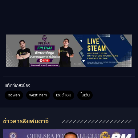
แท็กที่เกี่ยวข้อง
bowen
west ham
เวสต์แฮม
โบเว่น
ข่าวสาร&แฟนตาซี