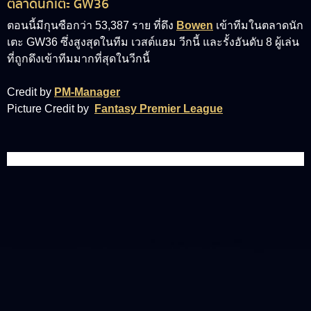
ตลาดนักเตะ GW36
ตอนนี้มีกุนซือกว่า 53,387 ราย ที่ดึง
Bowen
เข้าทีมในตลาดนัก
เตะ GW36 ซึ่งสูงสุดในทีม เวสต์แฮม วีกนี้ และรั้งอันดับ 8 ผู้เล่น
ที่ถูกดึงเข้าทีมมากที่สุดในวีกนี้
Credit by
PM-Manager
Picture Credit by
Fantasy Premier League