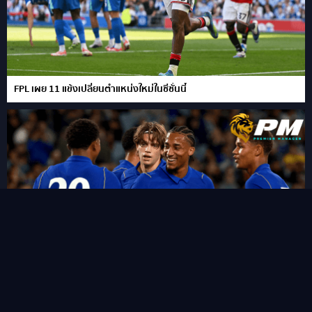
FPL เผย 11 แข้งเปลี่ยนตำแหน่งใหม่ในซีซั่นนี้
“ชูเอา เปโดร” ซัดแฮททริคสายฟ้าแลบ!พลิกนรกพาเชลซี อัด เวสเทิร์น