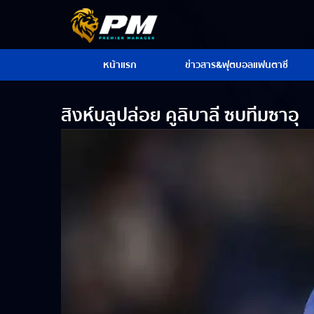
หน้าแรก
ข่าวสาร&ฟุตบอลแฟนตาซี
สิงห์บลูปล่อย คูลิบาลี ซบทีมซาอุ