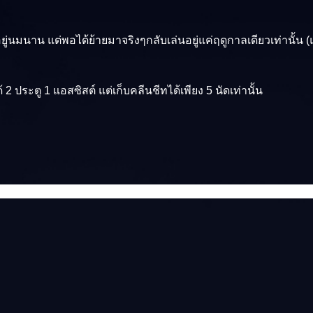
่นมนาน แต่พอได้ย้ายมาจริงๆกลับเล่นอยู่แค่ฤดูกาลเดียวเท่านั้น (
 2 ประตู 1 แอสซิสต์ แต่เก็บคลีนชีทได้เพียง 5 นัดเท่านั้น