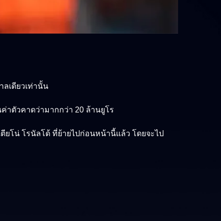
าลเดียวเท่านั้น
นค่าตัวคาดว่ามากกว่า 20 ล้านยูโร
เตียโน่ โรนัลโด้ ที่ย้ายไปก่อนหน้านี้แล้ว โดยจะไป