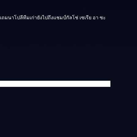
แถมนาโปลีทีมเก่ายังไปถึงแชมป์กัลโช่ เซเรีย อา ซะ