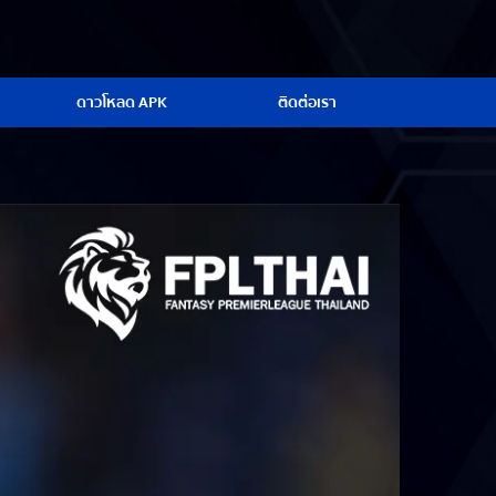
ดาวโหลด APK
ติดต่อเรา