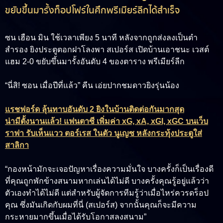
ขยับขึ้นมารั้งท็อปโฟร์ในศึกพรีเมียร์ลีกได้สำเร็จ
ซน เฮือน มิน
ใช้เวลาเพียง 5 นาที หลังจากถูกส่งลงเป็นตำ
สำรอง ยิงประตูตอกฝาโลงพา สเปอร์ส เปิดบ้านเอาชนะ เวสต์
แฮม 2-0 ขยับขึ้นมารั้งอันดับ 4 ของตาราง พรีเมียร์ลีก
“นี่สิ! ซอน เมื่อปีที่แล้ว” คีน เอ่ยปากชมดาวยิงรุ่นน้อง
แรชฟอร์ด ลุ้นทาบอันดับ 2 ยิงในบ้านติดต่อกันมากสุด
น่ามีตั้งนานแล้ว! แฟนตาซี เพิ่มค่า xG, xA, xGI, xGC บนเว็บ
ราฟา รับเห็นแวว ตอร์เรส ในตัว นูเญซ หลังกระทุ้งประตูใส่
สาลิกา
“กองหน้ามักจะเจอปัญหาเรื่องความมั่นใจ บางครั้งก็เป็นเรื่องดี
ที่คุณถูกพักข้างสนามหากเล่นได้ไม่ดี บางครั้งคุณรู้อยู่แล้วว่า
ตัวเองทำได้ไม่ดี แต่สำหรับผู้จัดการทีมรู้ว่าเมื่อไหร่ควรดร็อป
คุณ ซึ่งมันเกิดกับผมที่นี่ (สเปอร์ส) จากนั้นคุณก็จะมีความ
กระหายมากขึ้นเมื่อได้รับโอกาสลงสนาม”