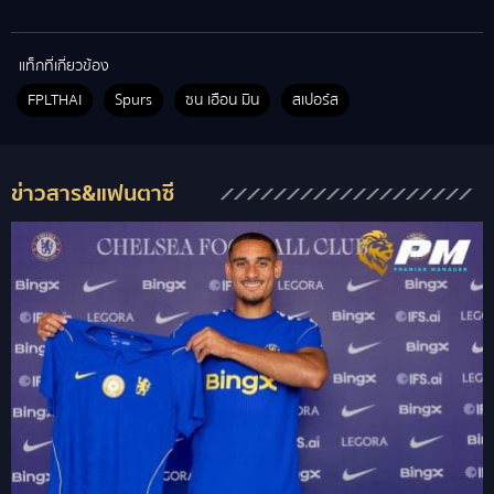
แท็กที่เกี่ยวข้อง
FPLTHAI
Spurs
ซน เฮือน มิน
สเปอร์ส
ข่าวสาร&แฟนตาซี