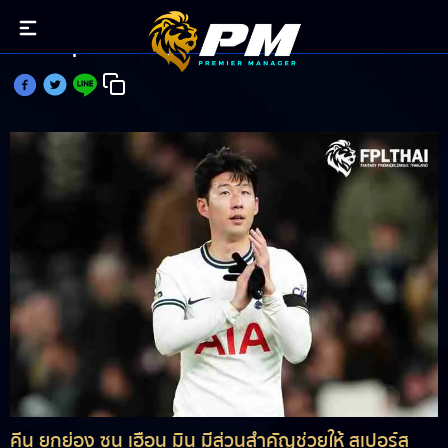
ดาวยิงรุ่นพี่ชม ซน ซูเปอร์ซับพาไก่ทะยานท็อปโฟร์
คีน ยกย่อง ซน เฮือน มิน มีส่วนสำคัญช่วยให้ สเปอร์ส