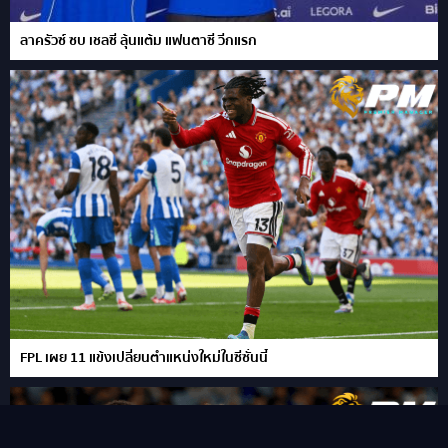
ลาครัวซ์ ซบ เชลซี ลุ้นแต้ม แฟนตาซี วีกแรก
FPL เผย 11 แข้งเปลี่ยนตำแหน่งใหม่ในซีซั่นนี้