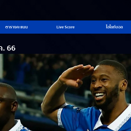
ตารางคะแนน
Live Score
ไฮไลท์บอล
ค. 66