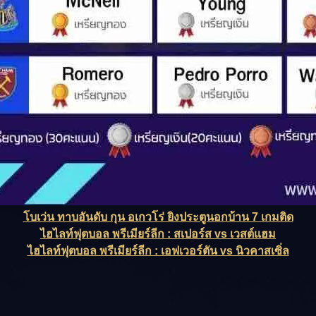
โบเว่น ทาบอันดับ กุน อเกวโร่ ยิงประตูนอกบ้าน 7 เกมติด
ไฮไลท์ฟุตบอล พรีเมียร์ลีก : สเปอร์ส vs เวสต์แฮม
ไฮไลท์ฟุตบอล พรีเมียร์ลีก : เอฟเวอร์ตัน vs นิวคาสเซิ่ล