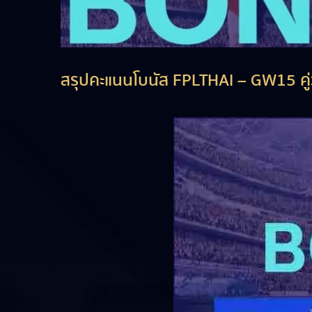
สรุปคะแนนโบนัส FPLTHAI – GW15 คู่ว