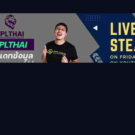
Spurs
คะแนนโบนัส
นิวคาสเซิล
สเปอร์ส
แฟนตาซี พรีเมียร์ลีก