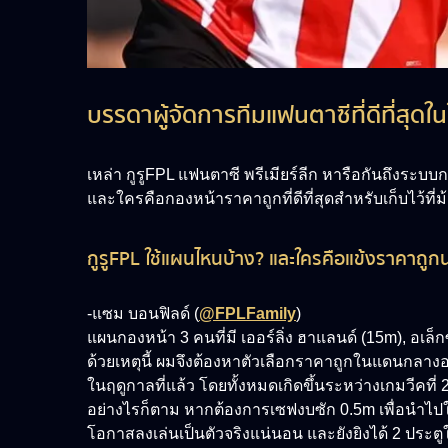
บรรดาผู้จัดการทีมแฟนตาซีที่ดีที่สุ
เหล่า กูรูFPL แฟนตาซี พรีเมียร์ลีก หารือกันถึงระบบ
และใครคือกองหน้าราคาถูกที่ดีที่สุดสำหรับเก็บไว้ที่ม
กูรูFPL ใช้แผนไหนบ้าง? และใครคือแข้งราคาถูกน่
-แซม บอนฟิลด์ (
@FPLFamily
)
แผนกองหน้า 3 คนที่มี เออร์ลิ่ง ฮาแลนด์ (15m), อเ
ด้วยเหตุนี้ ผมจึงต้องหาตัวเลือกราคาถูกในแดนกลางอย่
ในฤดูกาลที่แล้ว โดยทั้งหมดเกิดขึ้นระหว่างเกมวีคที่
อย่างไรก็ตาม หากต้องการเซฟงบซัก 0.5m เพื่อนำไปใช้
โอกาสลงเล่นเป็นตัวจริงแน่นอน และยังยิงได้ 2 ประตู