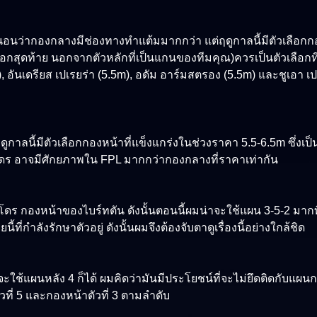
น่นอนว่ากองกลางมีช่องทางทำแต้มมากกว่า แต่ฤดูกาลนี้มีตัวเลือกก
ลือกสุดท้าย นอกจากตัวหลักที่เป็นแกนของทีมคุณ)ควรเป็นตัวเลือกท
), อันเดรียส เปเรยร่า (5.5m), อดัม อาร์มสตรอง (5.5m) และชูเอา เป
กาลนี้มีตัวเลือกกองหน้าที่แข็งแกร่งในช่วงราคา 5.5-6.5m ซึ่งเป็
เปโดร อาจมีศักยภาพใน FPL มากกว่ากองกลางที่ราคาเท่ากัน
า เปโดร กองหน้าของไบร์ทตัน ดังนั้นตอนนี้ผมน่าจะใช้แผน 3-5-2 มา
ี่กำลังรักษาตัวอยู่ ดังนั้นผมจึงต้องจับตาดูเรื่องนี้อย่างใกล้ชิด
ะใช้แผนหลัง 4 ก็ได้ ผมคิดว่ามันมีประโยชน์ที่จะไม่ยึดติดกับแผน
ี่ 5 และกองหน้าตัวที่ 3 ตามลำดับ