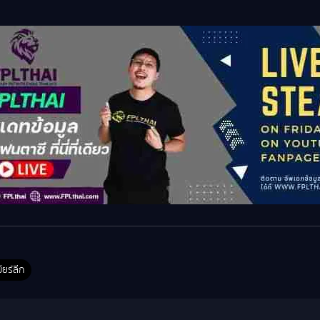
ียร์ลีก