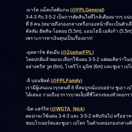
-มาร์ค แม็คเก็ตติแกน (
@FPLGeneral
)
3-4-3 กับ 3-5-2 เป็นการตัดสินใจที่ไกล้เคียงมากๆ แ
ที่ 8 คน (หมายถึงกองกลางหรือกองหน้าที่จะเป็นตัวเ
คัลลัม ฮัดสัน-โอดอย (5.5m), แอนโธนี่ เอลังก้า (5.5m
เพราะการหาเงินทุนเป็นเรื่องยาก!
-อุทคาร์ช ดัลเมีย (
@ZopharFPL
)
โดยปกติแล้วผมจะเลือกใช้แผน 3-5-2 แต่ผมคิดว่าในฤดู
อย่างคริส วูด (6m), โรดริโก มูนิซ (6m) และชูเอา 
-ลี บอนฟิลด์ (
@FPLFamily
)
เรามีผู้เล่นแนวรุกคนที่ 8 ที่สมบูรณ์แบบอย่าง ชูเอ
ได้เสมอ รวมถึงอาการบาดเจ็บที่ซี่โครงของหัวหอกรายนี้ท
-นิค แฮร์ริส (
@WGTA_Nick
)
ผมน่าจะใช้แผน 3-4-3 และ 3-5-2 สลับกันไป หรืออาจจ
ชอบโรเจอร์สและชูเอา เปโดร ในตำแหน่งกองกลางตัวท