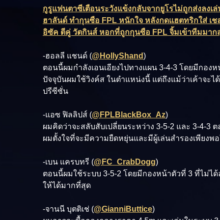
กูรูแฟนตาซีเตือนระวังแข้งกลับจากยูโรไม่ถูกส่งลงเล
ฮาลันด์ ทำกุนซือ FPL หนักใจ หลังกดแฮตทริกใส่ เชลซี
อิซัค ตีคู่ วัตกินส์ หอกที่ถูกกุนซือ FPL จิ้มเข้าทีมมาก
-ฮอลลี แชนด์ (
@HollyShand
)
ตอนนี้ผมกำลังเอนเอียงไปทางแผน 3-4-3 โดยมีกองหน้า
ปัจจุบันผมใช้วิงค์ส ในตำแหน่งนี้ แต่ถึงแม้ว่าเค้าจะ
ปรีซีซั่น
-แอซ ฟิลลิปส์ (
@FPLBlackBox_Az
)
ผมคิดว่าจะสลับสับเปลี่ยนระหว่าง 3-5-2 และ 3-4-3 ตล
ผมตั้งใจที่จะมีความยืดหยุ่นและมีผู้เล่นสำรองเพีย
-เบน แครบทรี (
@FC_CrabDogg
)
ตอนนี้ผมใช้ระบบ 3-5-2 โดยมีกองหน้าตัวที่ 3 ที่ไม่ได
ให้ได้มากที่สุด
-จานนี บุตติเช่ (
@GianniButtice
)