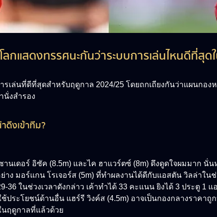
ดในโลกแสดงทรรศนะกันว่าระบบการเล่นไหนดีที่สุด
การเล่นที่ดีที่สุดสำหรับฤดูกาล 2024/25 โดยถกเถียงกันว่าแผนกองห
้านั่งสำรอง
าดีงเข้าทีม?
ล็กซานเดอร์ อิซัค (8.5m) และไค ฮาแวร์ตซ์ (8m) ดึงดูดใจผมมาก น
าง มอร์แกน โรเจอร์ส (5m) ที่ทำผลงานได้ดีกับแอสตัน วิลล่าในช่วงป
 29-36 ในช่วงเวลาดังกล่าว เค้าทำได้ 33 คะแนน ยิงได้ 3 ประตู 1 แ
ประโยชน์ด้านอื่น แฮร์รี วิงค์ส (4.5m) อาจเป็นกองกลางราคาถูกที
ในฤดูกาลที่แล้วด้วย