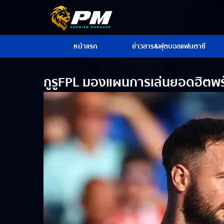
หน้าแรก
ข่าวสาร&ฟุตบอลแฟนตาซี
กูรูFPL มองแผนการเล่นยอดฮิตพร