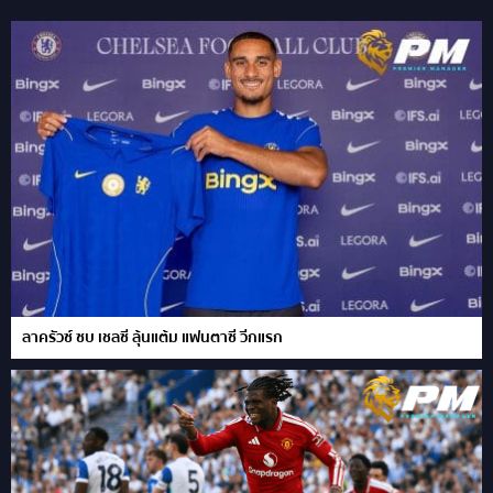
ลาครัวซ์ ซบ เชลซี ลุ้นแต้ม แฟนตาซี วีกแรก