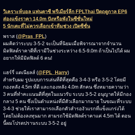
วิเคราะห์บอล แฟนตาซี พรีเมียร์ลีก FPLThai ปิดฤดูกาล EP6
ส่องแข้งราคา 14.0m ปังหรือพังในซีซั่นใหม่
5 นักเตะที่ไม่ควรเลือกเข้าทีมช่วง เปิดซีซั่น
พราส (
@Pras_FPL
)
ผมคิดว่าระบบ 3-5-2 จะเป็นที่นิยมเมื่อพิจารณาจากจำนวน
มิดฟิลด์ราคาดีที่เรามีในช่วงระหว่าง 6.5-9.0m ถ้าเป็นไปได้ ผม
อยากให้มีมิดฟิลด์ 6 คน!
แฮร์รี่ แดเนียลส์ (
@FPL_Harry
)
สำหรับผม รูปแบบการเล่นที่ดีที่สุดคือ 3-4-3 หรือ 3-5-2 โดยมี
กองหลัง 4.5m ที่ดี และกองหลัง 4.0m สักคน ซึ่งหมายความว่า
3 คนที่ทำคะแนนดีที่สุดในแนวรับ ระบบ 3-5-2 อนุญาตให้มีกอง
กลาง 5 คน ซึ่งเป็นตำแหน่งที่มีตัวเลือกมากมาย ในขณะที่ระบบ
3-4-3 ช่วยให้เราสามารถเลือกตัวสำรองัวแรกที่แข็งแกร่งได้
โดยไม่ต้องลงทุนมาก สามรถใช้มิดฟิลด์ราคาแค่ 4.5m ได้ ตอน
นี้ผมโปรดปรานระบบ 3-5-2 อยู่