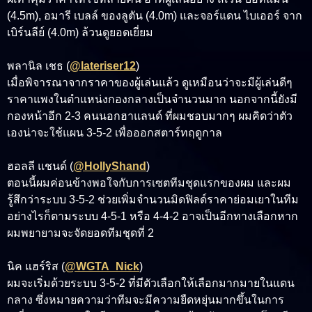
(4.5m), อมารี เบลล์ ของลูตัน (4.0m) และจอร์แดน ไบเออร์ จาก
เบิร์นลีย์ (4.0m) ล้วนดูยอดเยี่ยม
พลานิล เชธ (
@lateriser12
)
เมื่อพิจารณาจากราคาของผู้เล่นแล้ว ดูเหมือนว่าจะมีผู้เล่นดีๆ
ราคาแพงในตำแหน่งกองกลางเป็นจำนวนมาก นอกจากนี้ยังมี
กองหน้าอีก 2-3 คนนอกฮาแลนด์ ที่ผมชอบมากๆ ผมคิดว่าตัว
เองน่าจะใช้แผน 3-5-2 เพื่อออกสตาร์ทฤดูกาล
ฮอลลี แชนด์ (
@HollyShand
)
ตอนนี้ผมค่อนข้างพอใจกับการเซตทีมชุดแรกของผม และผม
รู้สึกว่าระบบ 3-5-2 ช่วยเพิ่มจำนวนมิดฟิลด์ราคาย่อมเยาในทีม
อย่างไรก็ตามระบบ 4-5-1 หรือ 4-4-2 อาจเป็นอีกทางเลือกหาก
ผมพยายามจะจัดยอดทีมชุดที่ 2
นิค แฮร์ริส (
@WGTA_Nick
)
ผมจะเริ่มด้วยระบบ 3-5-2 ที่มีตัวเลือกให้เลือกมากมายในแดน
กลาง ซึ่งหมายความว่าทีมจะมีความยืดหยุ่นมากขึ้นในการ