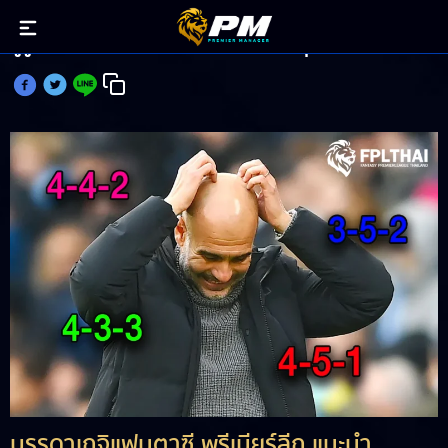
กูรูFPL เห็นตรงกันระบบ 3-5-2 น่าใช้สุด
บรรดาเกจิแฟนตาซี พรีเมียร์ลีก แนะนำ