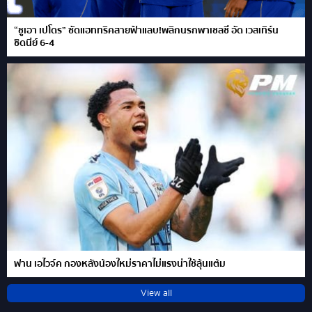
“ชูเอา เปโดร” ซัดแฮททริคสายฟ้าแลบ!พลิกนรกพาเชลซี อัด เวสเทิร์น
ซิดนีย์ 6-4
ฟาน เอไวจ์ค กองหลังน้องใหม่ราคาไม่แรงน่าใช้ลุ้นแต้ม
View all