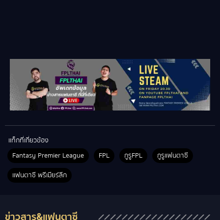
แท็กที่เกี่ยวข้อง
Fantasy Premier League
FPL
กูรูFPL
กูรูแฟนตาซี
แฟนตาซี พรีเมียร์ลีก
ข่าวสาร&แฟนตาซี