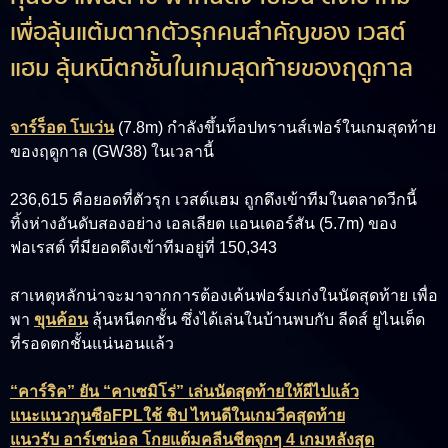
เพื่อลุ้นแต้มตากตัวรุกคนสำคัญของ เวสต์
แฮม ลุ้นหนีตกชั้นในเกมสุดท้ายของฤดูกาล
จาร์ร็อด โบเว่น
(7.8m)
กำลังขึ้นท็อปทรานส์เฟอร์ในเกมสุดท้าย
ของฤดูกาล (GW38) ในเวลานี้
236,615 คือยอดที่ตัวรุก เวสต์แฮม ถูกดึงเข้าทีมในตลาดวีกนี้
ทิ้งห่างอันดับสองอย่าง เอลเลียต แอนเดอร์สัน (5.7m) ของ
ฟอเรสต์ ที่มียอดดึงเข้าทีมอยู่ที่ 150,343
สาเหตุหลักน่าจะมาจากการต้องเค้นฟอร์มเก่งในนัดสุดท้าย เพื่อ
พา
ขุนค้อน
ลุ้นหนีตกชั้น ซึ่งได้เล่นในบ้านพบกับ ลีดส์ ยูไนเต็ด
ที่รอดตกชั้นแน่นอนแล้ว
“คาร์ริค” ยัน “คาเซมิโร่” เล่นนัดสุดท้ายให้ผีไปแล้ว
แนะแนวกุนซือFPLใช้ ชิป ไหนดีในเกมวีคสุดท้าย
แนวรับ อาร์เซน่อล โกยแต้มคลีนชีตจุกๆ 4 เกมหลังสุด