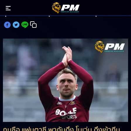
กุนซือแห่ดึง โบเว่น ลุ้นแต้มหนีตกชั้นเกมสุดท้าย
กุนซือ แฟนตาซี พากันดึง โบเว่น ดึงเข้าทีม