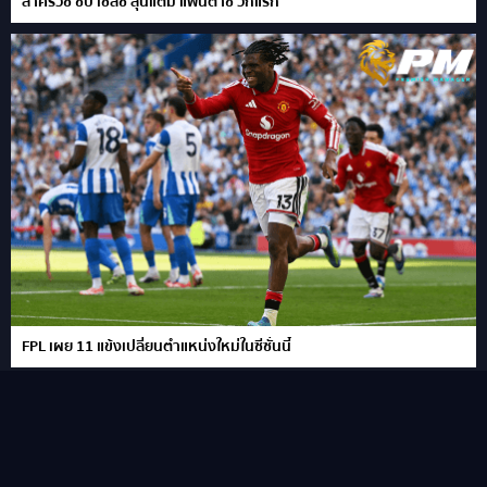
ลาครัวซ์ ซบ เชลซี ลุ้นแต้ม แฟนตาซี วีกแรก
FPL เผย 11 แข้งเปลี่ยนตำแหน่งใหม่ในซีซั่นนี้