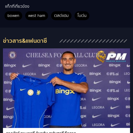
แท็กที่เกี่ยวข้อง
bowen
west ham
เวสต์แฮม
โบเว่น
ข่าวสาร&แฟนตาซี