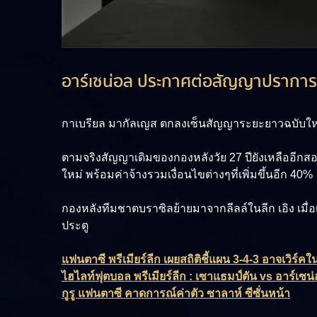
อาร์เซน่อล ประกาศต่อสัญญาปราการห
กาเบรียล มากัลเญส ตกลงเซ็นสัญญาระยะยาวฉบับใหม่
ตามจริงสัญญาเดิมของกองหลังวัย 27 ปียังเหลืออีกส
ใหม่ พร้อมค่าจ้างรวมเงื่อนไขต่างๆที่เพิ่มขึ้นอีก 40%
กองหลังทีมชาตบราซิลย้ายมาจากลีลล์ในลีก เอิง เมื
ประตู
แฟนตาซี พรีเมียร์ลีก เผยสถิติชี้แผน 3-4-3 อาจเวิร์คใน
ไฮไลท์ฟุตบอล พรีเมียร์ลีก : เซาแธมป์ตัน vs อาร์เซน
กูรู แฟนตาซี คาดการณ์ค่าตัว ซาลาห์ ซีซั่นหน้า