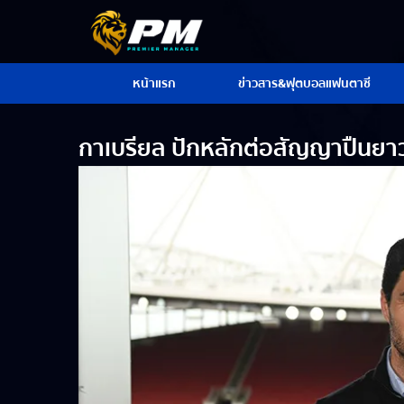
หน้าแรก
ข่าวสาร&ฟุตบอลแฟนตาซี
กาเบรียล ปักหลักต่อสัญญาปืนยาว