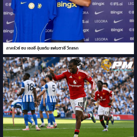
ลาครัวซ์ ซบ เชลซี ลุ้นแต้ม แฟนตาซี วีกแรก