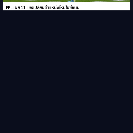
FPL เผย 11 แข้งเปลี่ยนตำแหน่งใหม่ในซีซั่นนี้
“ชูเอา เปโดร” ซัดแฮททริคสายฟ้าแลบ!พลิกนรกพาเชลซี อัด เวสเทิร์น
ซิดนีย์ 6-4