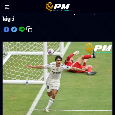
กอนซาโล่ การ์เซีย กดไปแล้ว 3 ประตู หลังล่าสุดซัดชัย
ใส่ยูเว่