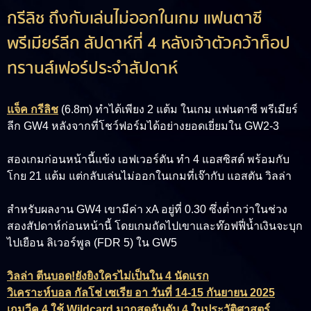
กรีลิช ถึงกับเล่นไม่ออกในเกม แฟนตาซี
พรีเมียร์ลีก สัปดาห์ที่ 4 หลังเจ้าตัวคว้าท็อป
ทรานส์เฟอร์ประจำสัปดาห์
แจ็ค กรีลิช
(6.8m)
ทำได้เพียง 2 แต้ม ในเกม แฟนตาซี พรีเมียร์
ลีก GW4 หลังจากที่โชว์ฟอร์มได้อย่างยอดเยี่ยมใน GW2-3
สองเกมก่อนหน้านี้แข้ง เอฟเวอร์ตัน ทำ 4 แอสซิสต์ พร้อมกับ
โกย 21 แต้ม แต่กลับเล่นไม่ออกในเกมที่เจ๊ากับ แอสตัน วิลล่า
สำหรับผลงาน GW4 เขามีค่า xA อยู่ที่ 0.30 ซึ่งต่ำกว่าในช่วง
สองสัปดาห์ก่อนหน้านี้ โดยเกมถัดไปเขาและท๊อฟฟี่น้ำเงินจะบุก
ไปเยือน ลิเวอร์พูล (FDR 5) ใน GW5
วิลล่า ตีนบอด!ยังยิงใครไม่เป็นใน 4 นัดแรก
วิเคราะห์บอล กัลโช่ เซเรีย อา วันที่ 14-15 กันยายน 2025
เกมวีค 4 ใช้ Wildcard มากสุดอันดับ 4 ในประวัติศาสตร์