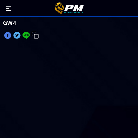
กรีลิช โดนอาถรรพ์ ท็อปทรานส์เฟอร์ แต้มแบลงค์
GW4