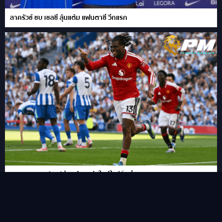
ลาครัวซ์ ซบ เชลซี ลุ้นแต้ม แฟนตาซี วีกแรก
FPL เผย 11 แข้งเปลี่ยนตำแหน่งใหม่ในซีซั่นนี้