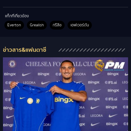
แท็กที่เกี่ยวข้อง
Everton
Grealish
กรีลิช
เอฟเวอร์ตัน
ข่าวสาร&แฟนตาซี